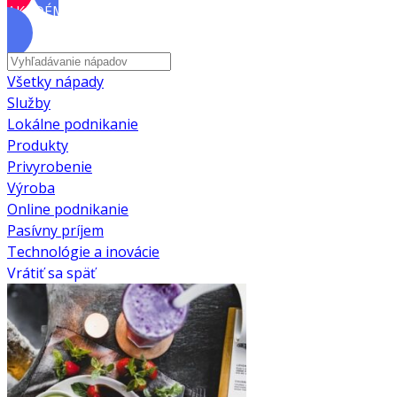
AKADÉMIA
Všetky nápady
Služby
Lokálne podnikanie
Produkty
Privyrobenie
Výroba
Online podnikanie
Pasívny príjem
Technológie a inovácie
Vrátiť sa späť