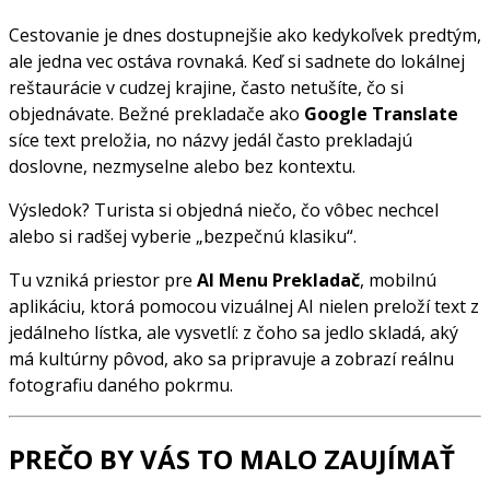
Cestovanie je dnes dostupnejšie ako kedykoľvek predtým,
ale jedna vec ostáva rovnaká. Keď si sadnete do lokálnej
reštaurácie v cudzej krajine, často netušíte, čo si
objednávate. Bežné prekladače ako
Google Translate
síce text preložia, no názvy jedál často prekladajú
doslovne, nezmyselne alebo bez kontextu.
Výsledok? Turista si objedná niečo, čo vôbec nechcel
alebo si radšej vyberie „bezpečnú klasiku“.
Tu vzniká priestor pre
AI Menu Prekladač
, mobilnú
aplikáciu, ktorá pomocou vizuálnej AI nielen preloží text z
jedálneho lístka, ale vysvetlí: z čoho sa jedlo skladá, aký
má kultúrny pôvod, ako sa pripravuje a zobrazí reálnu
fotografiu daného pokrmu.
PREČO BY VÁS TO MALO ZAUJÍMAŤ