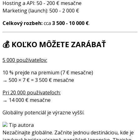
Hosting a API: 50 - 200 € mesačne
Marketing (launch): 500 - 2 000 €
Celkový rozbeh:
cca
3 500 - 10 000 €
.
💰 KOĽKO MÔŽETE ZARÁBAŤ
5 000 používateľov:
10 % prejde na premium (7 € mesačne)
→ 500 × 7 € = 3 500 € mesačne
Pri 20 000 používateľoch:
→ 14 000 € mesačne
Globálny potenciál je výrazne vyšší.
Tip autora
Nezačínajte globálne. Začnite jednou destináciou, kde je
jazyková bariéra výrazná, napríklad: Japonsko, Thajsko