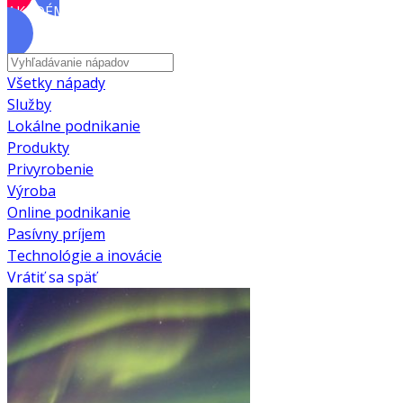
AKADÉMIA
Všetky nápady
Služby
Lokálne podnikanie
Produkty
Privyrobenie
Výroba
Online podnikanie
Pasívny príjem
Technológie a inovácie
Vrátiť sa späť