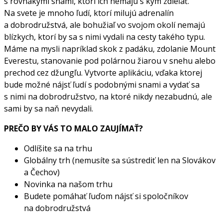
s rovnakými snami, ktorí ich nemajú s kým zdieľať.
Na svete je mnoho ľudí, ktorí milujú adrenalín
a dobrodružstvá, ale bohužiaľ vo svojom okolí nemajú
blízkych, ktorí by sa s nimi vydali na cesty takého typu.
Máme na mysli napríklad skok z padáku, zdolanie Mount
Everestu, stanovanie pod polárnou žiarou v snehu alebo
prechod cez džungľu. Vytvorte aplikáciu, vďaka ktorej
bude možné nájsť ľudí s podobnými snami a vydať sa
s nimi na dobrodružstvo, na ktoré nikdy nezabudnú, ale
sami by sa naň nevydali.
PREČO BY VÁS TO MALO ZAUJÍMAŤ?
Odlíšite sa na trhu
Globálny trh (nemusíte sa sústrediť len na Slovákov
a Čechov)
Novinka na našom trhu
Budete pomáhať ľuďom nájsť si spoločníkov
na dobrodružstvá