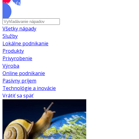
AKADÉMIA
Všetky nápady
Služby
Lokálne podnikanie
Produkty
Privyrobenie
Výroba
Online podnikanie
Pasívny príjem
Technológie a inovácie
Vrátiť sa späť