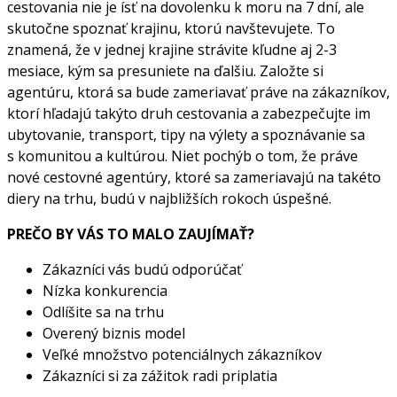
cestovania nie je ísť na dovolenku k moru na 7 dní, ale
skutočne spoznať krajinu, ktorú navštevujete. To
znamená, že v jednej krajine strávite kľudne aj 2-3
mesiace, kým sa presuniete na ďalšiu. Založte si
agentúru, ktorá sa bude zameriavať práve na zákazníkov,
ktorí hľadajú takýto druh cestovania a zabezpečujte im
ubytovanie, transport, tipy na výlety a spoznávanie sa
s komunitou a kultúrou. Niet pochýb o tom, že práve
nové cestovné agentúry, ktoré sa zameriavajú na takéto
diery na trhu, budú v najbližších rokoch úspešné.
PREČO BY VÁS TO MALO ZAUJÍMAŤ?
Zákazníci vás budú odporúčať
Nízka konkurencia
Odlíšite sa na trhu
Overený biznis model
Veľké množstvo potenciálnych zákazníkov
Zákazníci si za zážitok radi priplatia