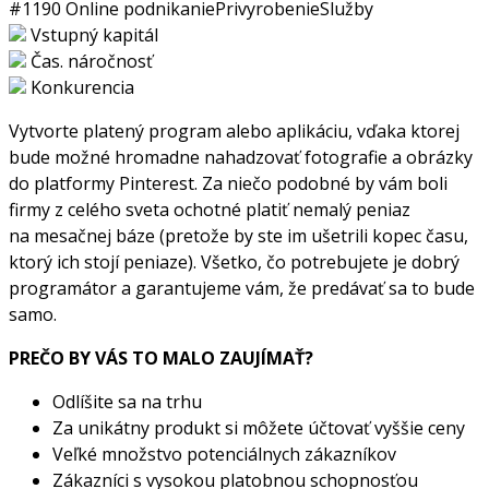
#1190
Online podnikanie
Privyrobenie
Služby
Vstupný kapitál
Čas. náročnosť
Konkurencia
Vytvorte platený program alebo aplikáciu, vďaka ktorej
bude možné hromadne nahadzovať fotografie a obrázky
do platformy Pinterest. Za niečo podobné by vám boli
firmy z celého sveta ochotné platiť nemalý peniaz
na mesačnej báze (pretože by ste im ušetrili kopec času,
ktorý ich stojí peniaze). Všetko, čo potrebujete je dobrý
programátor a garantujeme vám, že predávať sa to bude
samo.
PREČO BY VÁS TO MALO ZAUJÍMAŤ?
Odlíšite sa na trhu
Za unikátny produkt si môžete účtovať vyššie ceny
Veľké množstvo potenciálnych zákazníkov
Zákazníci s vysokou platobnou schopnosťou