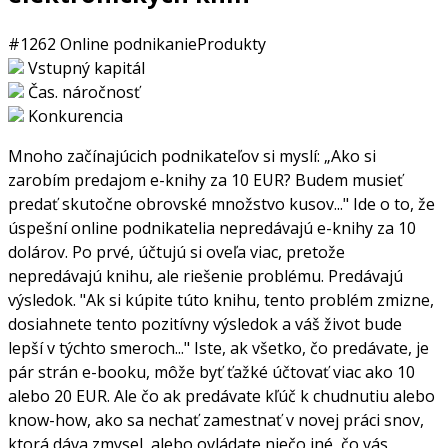
#1262
Online podnikanie
Produkty
Vstupný kapitál
Čas. náročnosť
Konkurencia
Mnoho začínajúcich podnikateľov si myslí: „Ako si
zarobím predajom e-knihy za 10 EUR? Budem musieť
predať skutočne obrovské množstvo kusov..." Ide o to, že
úspešní online podnikatelia nepredávajú e-knihy za 10
dolárov. Po prvé, účtujú si oveľa viac, pretože
nepredávajú knihu, ale riešenie problému. Predávajú
výsledok. "Ak si kúpite túto knihu, tento problém zmizne,
dosiahnete tento pozitívny výsledok a váš život bude
lepší v týchto smeroch..." Iste, ak všetko, čo predávate, je
pár strán e-booku, môže byť ťažké účtovať viac ako 10
alebo 20 EUR. Ale čo ak predávate kľúč k chudnutiu alebo
know-how, ako sa nechať zamestnať v novej práci snov,
ktorá dáva zmysel, alebo ovládate niečo iné, čo vás