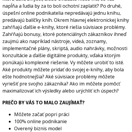
napĺňa a ľudia by za to boli ochotní zaplatiť? Po druhé,
úspešní online podnikatelia nepredávajú jednu knihu,
predávajú balíčky kníh. Okrem hlavnej elektronickej knihy
zahŕňajú ďalšie e-knihy, ktoré riešia súvisiace problémy.
Zahŕňajú bonusy, ktoré potenciálnych zákazníkov ihneď
zaujmú ako napríklad nástroje, videá, zoznamy,
implementačné plány, skriptá, audio nahrávky, možnosti
konzultácie a ďalšie digitálne produkty, vďaka ktorým
ponúkajú komplexné riešenie. Vy môžete urobiť to isté.
Aké produkty môžete pridať do svojej e-knihy, aby bola
ešte hodnotnejšia? Aké súvisiace problémy môžete
vyriešiť pre svojho zákazníka? Ako im môžete pomôcť
maximalizovať ich výsledky alebo urýchliť ich úspech?
PREČO BY VÁS TO MALO ZAUJÍMAŤ?
Môžete začať popri práci
100% online podnikanie
Overený biznis model