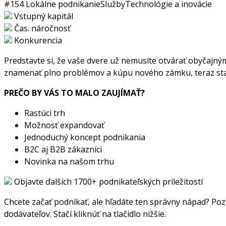
#154
Lokálne podnikanie
Služby
Technológie a inovácie
Vstupný kapitál
Čas. náročnosť
Konkurencia
Predstavte si, že vaše dvere už nemusíte otvárať obyčajný
znamenať plno problémov a kúpu nového zámku, teraz stačí, 
PREČO BY VÁS TO MALO ZAUJÍMAŤ?
Rastúci trh
Možnosť expandovať
Jednoduchý koncept podnikania
B2C aj B2B zákazníci
Novinka na našom trhu
Objavte ďalších 1700+ podnikateľských príležitostí
Chcete začať podnikať, ale hľadáte ten správny nápad? Pozr
dodávateľov. Stačí kliknúť na tlačidlo nižšie.