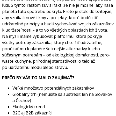
ľudí. S týmto rastom súvisí fakt, že nie je možné, aby naša
planéta túto spotrebu pokryla. Preto je stále dôležitejšie,
aby vznikali nové firmy a projekty, ktoré budú ctiť
udržateľné princípy a budú vychovávať svojich zákazníkov
k udržateľnosti – a to vo všetkých oblastiach ich života.
Na mysli máme vybudovať platformu, ktorá pokryje
všetky potreby zákazníka, ktorý chce žiť udržateľne,
ponúkať mu k planéte šetrnejšie alternatívy k jeho
súčasným potrebám – od ekologickej domácnosti, zero-
waste kuchyne, prírodnej starostlivosti o telo až
po udržateľnú módu alebo stravu.
PREČO BY VÁS TO MALO ZAUJÍMAŤ?
Veľké množstvo potenciálnych zákazníkov
Globálny trh (nemusíte sa sústrediť len na Slovákov
a Čechov)
Ekologický trend
B2C aj B2B zákazníci