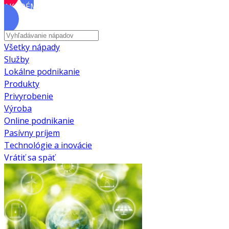
AKADÉMIA
Všetky nápady
Služby
Lokálne podnikanie
Produkty
Privyrobenie
Výroba
Online podnikanie
Pasívny príjem
Technológie a inovácie
Vrátiť sa späť