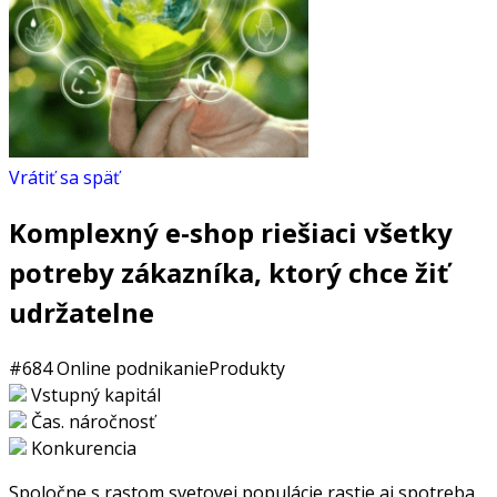
Vrátiť sa späť
Komplexný e-shop riešiaci všetky
potreby zákazníka, ktorý chce žiť
udržatelne
#684
Online podnikanie
Produkty
Vstupný kapitál
Čas. náročnosť
Konkurencia
Spoločne s rastom svetovej populácie rastie aj spotreba