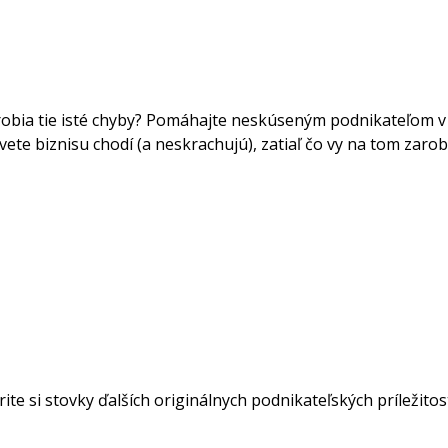
robia tie isté chyby? Pomáhajte neskúseným podnikateľom v z
ete biznisu chodí (a neskrachujú), zatiaľ čo vy na tom zarobí
ite si stovky ďalších originálnych podnikateľských príležito