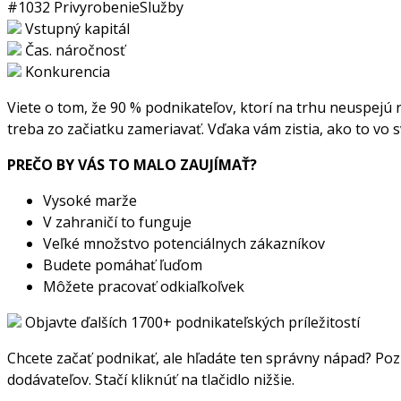
#1032
Privyrobenie
Služby
Vstupný kapitál
Čas. náročnosť
Konkurencia
Viete o tom, že 90 % podnikateľov, ktorí na trhu neuspejú 
treba zo začiatku zameriavať. Vďaka vám zistia, ako to vo sv
PREČO BY VÁS TO MALO ZAUJÍMAŤ?
Vysoké marže
V zahraničí to funguje
Veľké množstvo potenciálnych zákazníkov
Budete pomáhať ľuďom
Môžete pracovať odkiaľkoľvek
Objavte ďalších 1700+ podnikateľských príležitostí
Chcete začať podnikať, ale hľadáte ten správny nápad? Pozr
dodávateľov. Stačí kliknúť na tlačidlo nižšie.