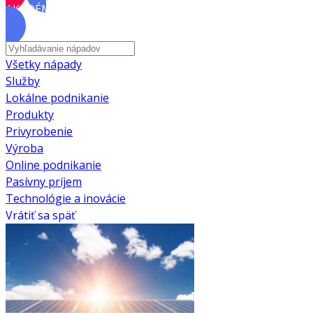
AKADÉMIA
Všetky nápady
Služby
Lokálne podnikanie
Produkty
Privyrobenie
Výroba
Online podnikanie
Pasívny príjem
Technológie a inovácie
Vrátiť sa späť