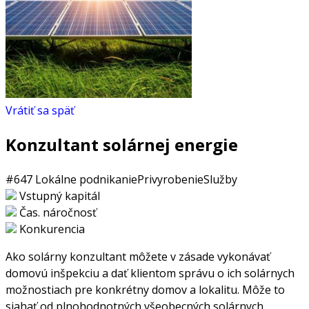
Vrátiť sa späť
Konzultant solárnej energie
#647
Lokálne podnikanie
Privyrobenie
Služby
Vstupný kapitál
Čas. náročnosť
Konkurencia
Ako solárny konzultant môžete v zásade vykonávať
domovú inšpekciu a dať klientom správu o ich solárnych
možnostiach pre konkrétny domov a lokalitu. Môže to
siahať od plnohodnotných všeobecných solárnych