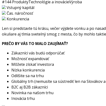
#144
Produkty
Technológie a inovácie
Výroba
Vstupný kapitál
Čas. náročnosť
Konkurencia
Len si predstavte tú krásu, večer výjdete vonku a po nasade
okuliare aj tlmia svetelný smog z mesta, čo by mohlo takti
PREČO BY VÁS TO MALO ZAUJÍMAŤ?
Zákazníci vás budú odporúčať
Možnosť expandovať
Môžete získať investora
Nízka konkurencia
Odlíšite sa na trhu
Globálny trh (nemusíte sa sústrediť len na Slovákov 
B2C aj B2B zákazníci
Novinka na našom trhu
Inovácia trhu