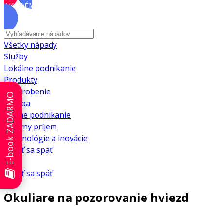
AKADÉMIA
Všetky nápady
Služby
Lokálne podnikanie
Produkty
Privyrobenie
E-book ZADARMO
Výroba
Online podnikanie
Pasívny príjem
Technológie a inovácie
Vrátiť sa späť
Vrátiť sa späť
Okuliare na pozorovanie hviezd