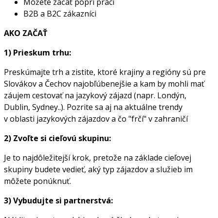
Môžete začať popri práci
B2B a B2C zákazníci
AKO ZAČAŤ
1) Prieskum trhu:
Preskúmajte trh a zistite, ktoré krajiny a regióny sú pre
Slovákov a Čechov najobľúbenejšie a kam by mohli mať
záujem cestovať na jazykový zájazd (napr. Londýn,
Dublin, Sydney..). Pozrite sa aj na aktuálne trendy
v oblasti jazykových zájazdov a čo "frčí" v zahraničí
2) Zvoľte si cieľovú skupinu:
Je to najdôležitejší krok, pretože na základe cieľovej
skupiny budete vedieť, aký typ zájazdov a služieb im
môžete ponúknuť.
3) Vybudujte si partnerstvá: