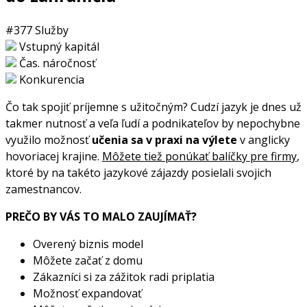
#377
Služby
Vstupný kapitál
Čas. náročnosť
Konkurencia
Čo tak spojiť príjemne s užitočným? Cudzí jazyk je dnes už
takmer nutnosť a veľa ľudí a podnikateľov by nepochybne
využilo možnosť
učenia sa v praxi na výlete
v anglicky
hovoriacej krajine.
Môžete tiež ponúkať balíčky pre firmy
,
ktoré by na takéto jazykové zájazdy posielali svojich
zamestnancov.
PREČO BY VÁS TO MALO ZAUJÍMAŤ?
Overený biznis model
Môžete začať z domu
Zákazníci si za zážitok radi priplatia
Možnosť expandovať