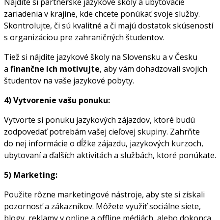
Nájdite si partnerské jazykové školy a ubytovacie
zariadenia v krajine, kde chcete ponúkať svoje služby.
Skontrolujte, či sú kvalitné a či majú dostatok skúseností
s organizáciou pre zahraničných študentov.
Tiež si nájdite jazykové školy na Slovensku a v Česku
a
finančne ich motivujte
, aby vám dohadzovali svojich
študentov na vaše jazykové pobyty.
4) Vytvorenie vašu ponuku:
Vytvorte si ponuku jazykových zájazdov, ktoré budú
zodpovedať potrebám vašej cieľovej skupiny. Zahrňte
do nej informácie o dĺžke zájazdu, jazykových kurzoch,
ubytovaní a ďalších aktivitách a službách, ktoré ponúkate.
5) Marketing:
Použite rôzne marketingové nástroje, aby ste si získali
pozornosť a zákazníkov. Môžete využiť sociálne siete,
blogy, reklamy v online a offline médiách, alebo dokonca