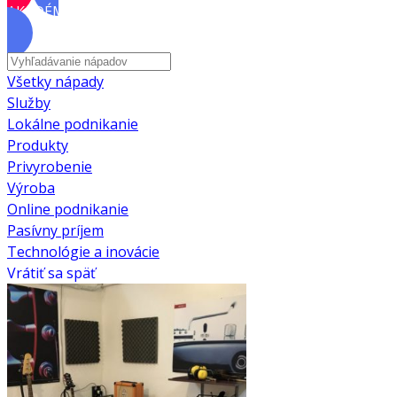
AKADÉMIA
Všetky nápady
Služby
Lokálne podnikanie
Produkty
Privyrobenie
Výroba
Online podnikanie
Pasívny príjem
Technológie a inovácie
Vrátiť sa späť