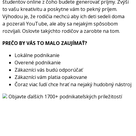
študentov online z čoho budete generovať príjmy. Zvýši
to vašu kreativitu a poskytne vám to pekný príjem.
Výhodou je, že rodičia nechcú aby ich deti sedeli doma
a pozerali YouTube, ale aby sa nejakým spôsobom
rozvíjali. Oslovte takýchto rodičov a zarobte na tom.
PREČO BY VÁS TO MALO ZAUJÍMAŤ?
Lokálne podnikanie
Overené podnikanie
Zákazníci vás budú odporúčať
Zákazníci vám platia opakovane
Čoraz viac ľudí chce hrať na nejaký hudobný nástroj
Objavte ďalších 1700+ podnikateľských príležitostí
Chcete začať podnikať, ale hľadáte ten správny nápad?
Pozrite si stovky ďalších originálnych podnikateľských
príležitostí s vypracovanými biznis plánmi a odkazmi na
dodávateľov. Stačí kliknúť na tlačidlo nižšie.