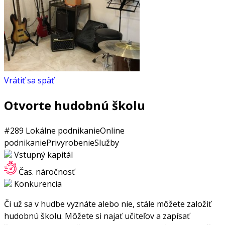
Vrátiť sa späť
Otvorte hudobnú školu
#289
Lokálne podnikanie
Online
podnikanie
Privyrobenie
Služby
Vstupný kapitál
Čas. náročnosť
Konkurencia
Či už sa v hudbe vyznáte alebo nie, stále môžete založiť
hudobnú školu. Môžete si najať učiteľov a zapísať