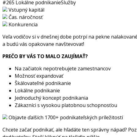
#265
Lokálne podnikanie
Služby
Vstupný kapitál
Čas. náročnosť
Konkurencia
Veľa vodičov si v dnešnej dobe potrpí na pekne nalakované 
a budú vás opakovane navštevovať!
PREČO BY VÁS TO MALO ZAUJÍMAŤ?
Na začiatok nepotrebujete zamestnancov
Možnosť expandovať
Škálovateľné podnikanie
Lokálne podnikanie
Jednoduchý koncept podnikania
Zákazníci s vysokou platobnou schopnosťou
Objavte ďalších 1700+ podnikateľských príležitostí
Chcete začať podnikať, ale hľadáte ten správny nápad? Pozr
dodávateľov. Stačí kliknúť na tlačidlo nižšie.