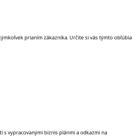
kýmkoľvek prianím zákazníka. Určite si vás týmto obľúbia
stí s vypracovanými biznis plánmi a odkazmi na