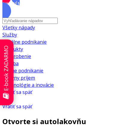
AKADÉMIA
Všetky nápady
Služby
Lokálne podnikanie
E-book ZADARMO
Produkty
Privyrobenie
Výroba
Online podnikanie
Pasívny príjem
Technológie a inovácie
Vrátiť sa späť
Vrátiť sa späť
Otvorte si autolakovňu