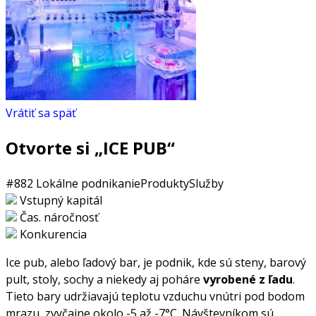
Vrátiť sa späť
Otvorte si „ICE PUB“
#882
Lokálne podnikanie
Produkty
Služby
Vstupný kapitál
Čas. náročnosť
Konkurencia
Ice pub, alebo ľadový bar, je podnik, kde sú steny, barový
pult, stoly, sochy a niekedy aj poháre
vyrobené z ľadu
.
Tieto bary udržiavajú teplotu vzduchu vnútri pod bodom
mrazu, zvyčajne okolo -5 až -7°C. Návštevníkom sú