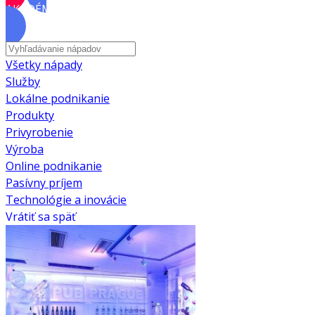
AKADÉMIA
Všetky nápady
Služby
Lokálne podnikanie
Produkty
Privyrobenie
Výroba
Online podnikanie
Pasívny príjem
Technológie a inovácie
Vrátiť sa späť