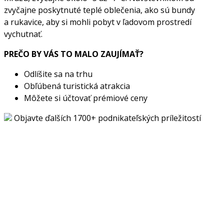
zvyčajne poskytnuté teplé oblečenia, ako sú bundy
a rukavice, aby si mohli pobyt v ľadovom prostredí
vychutnať.
PREČO BY VÁS TO MALO ZAUJÍMAŤ?
Odlíšite sa na trhu
Obľúbená turistická atrakcia
Môžete si účtovať prémiové ceny
Objavte ďalších 1700+ podnikateľských príležitostí
Chcete začať podnikať, ale hľadáte ten správny nápad?
Pozrite si stovky ďalších originálnych podnikateľských
príležitostí s vypracovanými biznis plánmi a odkazmi na
dodávateľov. Stačí kliknúť na tlačidlo nižšie.
Získať plný prístup do databázy
Vrátiť sa späť