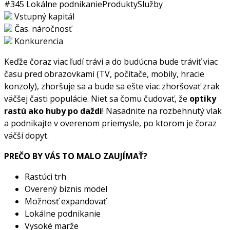
#345
Lokálne podnikanie
Produkty
Služby
Vstupný kapitál
Čas. náročnosť
Konkurencia
Keďže čoraz viac ľudí trávi a do budúcna bude tráviť viac
času pred obrazovkami (TV, počítače, mobily, hracie
konzoly), zhoršuje sa a bude sa ešte viac zhoršovať zrak
väčšej časti populácie. Niet sa čomu čudovať, že
optiky
rastú ako huby po daždi
! Nasadnite na rozbehnutý vlak
a podnikajte v overenom priemysle, po ktorom je čoraz
väčší dopyt.
PREČO BY VÁS TO MALO ZAUJÍMAŤ?
Rastúci trh
Overený biznis model
Možnosť expandovať
Lokálne podnikanie
Vysoké marže