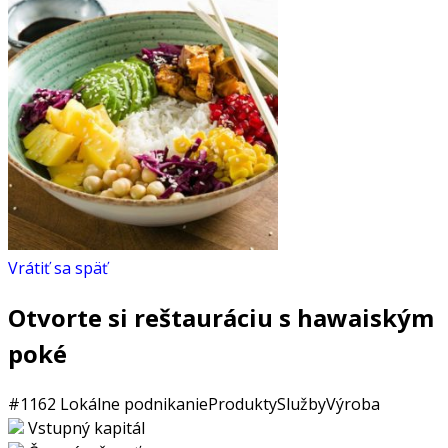
Vrátiť sa späť
Otvorte si reštauráciu s hawaiským
poké
#1162
Lokálne podnikanie
Produkty
Služby
Výroba
Vstupný kapitál