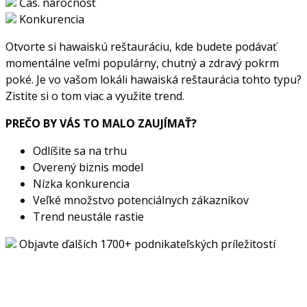
Čas. náročnosť
Konkurencia
Otvorte si hawaiskú reštauráciu, kde budete podávať
momentálne veľmi populárny, chutný a zdravý pokrm
poké. Je vo vašom lokáli hawaiská reštaurácia tohto typu?
Zistite si o tom viac a využite trend.
PREČO BY VÁS TO MALO ZAUJÍMAŤ?
Odlíšite sa na trhu
Overený biznis model
Nízka konkurencia
Veľké množstvo potenciálnych zákazníkov
Trend neustále rastie
Objavte ďalších 1700+ podnikateľských príležitostí
Chcete začať podnikať, ale hľadáte ten správny nápad?
Pozrite si stovky ďalších originálnych podnikateľských
príležitostí s vypracovanými biznis plánmi a odkazmi na