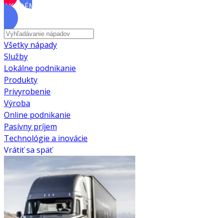
AKADÉMIA
Všetky nápady
Služby
Lokálne podnikanie
Produkty
Privyrobenie
Výroba
Online podnikanie
Pasívny príjem
Technológie a inovácie
Vrátiť sa späť