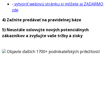
-
vytvoriť webovú stránku si môžete aj ZADARMO
zde
4) Začnite predávať na pravidelnej báze
5) Neustále oslovujte nových potenciálnych
zákazníkov a zvyšujte vaše tržby a zisky
Objavte ďalších 1700+ podnikateľských príležitostí
Chcete začať podnikať, ale hľadáte ten správny nápad?
Pozrite si stovky ďalších originálnych podnikateľských
príležitostí s vypracovanými biznis plánmi a odkazmi na
dodávateľov. Stačí kliknúť na tlačidlo nižšie.
Získať plný prístup do databázy
Vrátiť sa späť