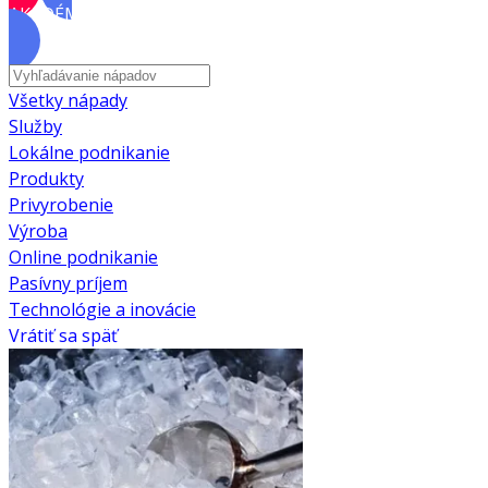
AKADÉMIA
Všetky nápady
Služby
Lokálne podnikanie
Produkty
Privyrobenie
Výroba
Online podnikanie
Pasívny príjem
Technológie a inovácie
Vrátiť sa späť