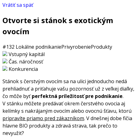
Vrátiť sa späť
Otvorte si stánok s exotickým
ovocím
#132
Lokálne podnikanie
Privyrobenie
Produkty
Vstupný kapitál
Čas. náročnosť
Konkurencia
Stánok s čerstvým ovocím sa na ulici jednoducho nedá
prehliadnuť a priťahuje vašu pozornosť už z veľkej diaľky,
čo môže byť
perfektná príležitosť pre podnikanie
.
V stánku môžete predávať okrem čerstvého ovocia aj
kelímky s nakrájaným ovocím alebo ovocnú šťavu, ktorú
pripravíte priamo pred zákazníkom
. V dnešnej dobe fičia
hlavne BIO produkty a zdravá strava, tak prečo to
nevyužiť?