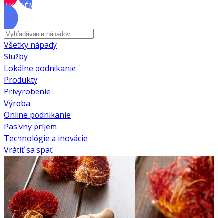
AKADÉMIA
Všetky nápady
Služby
Lokálne podnikanie
Produkty
Privyrobenie
Výroba
Online podnikanie
Pasívny príjem
Technológie a inovácie
Vrátiť sa späť