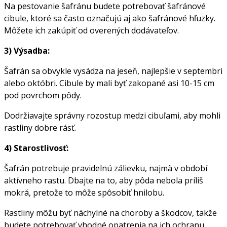
Na pestovanie šafránu budete potrebovať šafránové
cibule, ktoré sa často označujú aj ako šafránové hľuzky.
Môžete ich zakúpiť od overených dodávateľov.
3) Výsadba:
Šafrán sa obvykle vysádza na jeseň, najlepšie v septembri
alebo októbri. Cibule by mali byť zakopané asi 10-15 cm
pod povrchom pôdy.
Dodržiavajte správny rozostup medzi cibuľami, aby mohli
rastliny dobre rásť.
4) Starostlivosť:
Šafrán potrebuje pravidelnú zálievku, najmä v období
aktívneho rastu. Dbajte na to, aby pôda nebola príliš
mokrá, pretože to môže spôsobiť hnilobu.
Rastliny môžu byť náchylné na choroby a škodcov, takže
budete potrebovať vhodné opatrenia na ich ochranu.