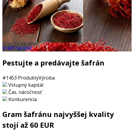
Vrátiť sa späť
Pestujte a predávajte šafrán
#1453
Produkty
Výroba
Vstupný kapitál
Čas. náročnosť
Konkurencia
Gram šafránu najvyššej kvality
stojí až 60 EUR