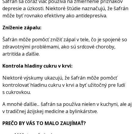
Šafrán sa čoraz viac používa na zmiernenie príznakov
depresie a úzkosti. Niektoré štúdie naznačujú, že šafrán
môže byť rovnako efektívny ako antidepresíva.
Zníženie zápalu:
Šafrán môže pomôcť znížiť zápal v tele, čo je spojené so
zdravotnými problémami, ako sú srdcové choroby,
artritída a ďalšie.
Kontrola hladiny cukru v krvi:
Niektoré výskumy ukazujú, že šafrán môže pomôcť
kontrolovať hladinu cukru v krvi a byť užitočný pre ľudí
s cukrovkou.
A mnohé ďalšie... šafrán sa používa nielen v kuchyni, ale aj
v tradičnej ázijskej medicíne a bylinkárstve.
PREČO BY VÁS TO MALO ZAUJÍMAŤ?