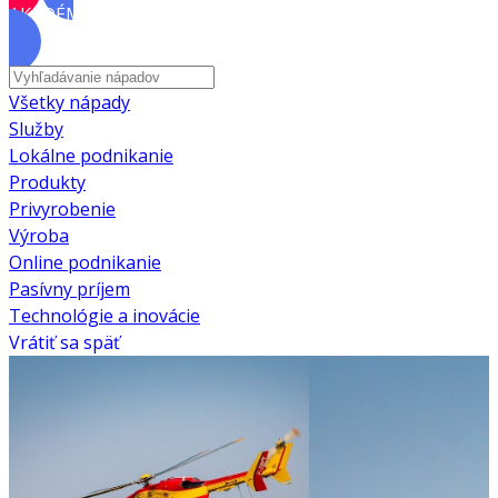
AKADÉMIA
Všetky nápady
Služby
Lokálne podnikanie
Produkty
Privyrobenie
Výroba
Online podnikanie
Pasívny príjem
Technológie a inovácie
Vrátiť sa späť