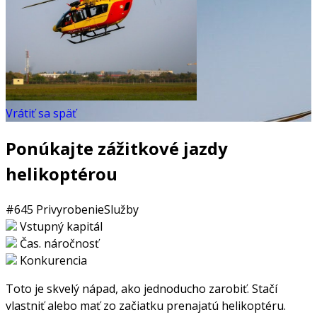
Vrátiť sa späť
Ponúkajte zážitkové jazdy
helikoptérou
#645
Privyrobenie
Služby
Vstupný kapitál
Čas. náročnosť
Konkurencia
Toto je skvelý nápad, ako jednoducho zarobiť. Stačí
vlastniť alebo mať zo začiatku prenajatú helikoptéru.