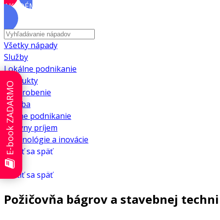
AKADÉMIA
Všetky nápady
Služby
Lokálne podnikanie
Produkty
E-book ZADARMO
Privyrobenie
Výroba
Online podnikanie
Pasívny príjem
Technológie a inovácie
Vrátiť sa späť
Vrátiť sa späť
Požičovňa bágrov a stavebnej techn