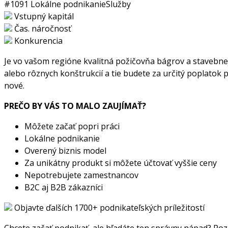
#1091
Lokálne podnikanie
Služby
Vstupný kapitál
Čas. náročnosť
Konkurencia
Je vo vašom regióne kvalitná požičovňa bágrov a stavebnej
alebo rôznych konštrukcií a tie budete za určitý poplatok
nové.
PREČO BY VÁS TO MALO ZAUJÍMAŤ?
Môžete začať popri práci
Lokálne podnikanie
Overený biznis model
Za unikátny produkt si môžete účtovať vyššie ceny
Nepotrebujete zamestnancov
B2C aj B2B zákazníci
Objavte ďalších 1700+ podnikateľských príležitostí
Chcete začať podnikať, ale hľadáte ten správny nápad? Pozr