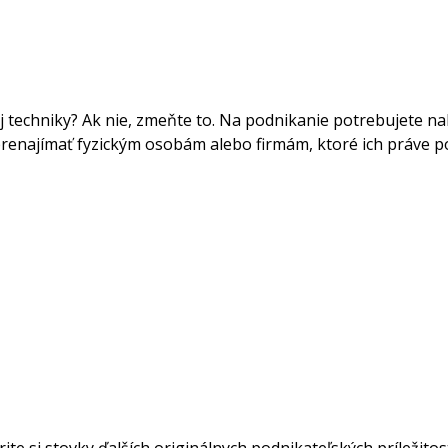
 techniky? Ak nie, zmeňte to. Na podnikanie potrebujete nak
 prenajímať fyzickým osobám alebo firmám, ktoré ich práve 
ite si stovky ďalších originálnych podnikateľských príležito