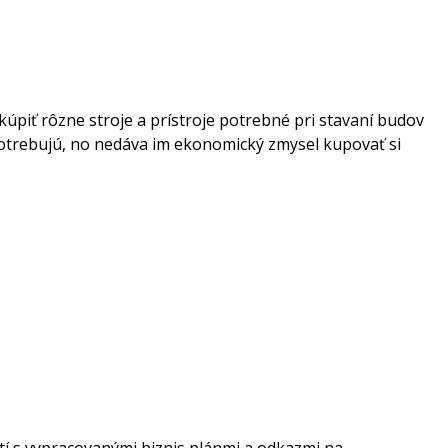
úpiť rôzne stroje a prístroje potrebné pri stavaní budov
potrebujú, no nedáva im ekonomický zmysel kupovať si
stí s vypracovanými biznis plánmi a odkazmi na