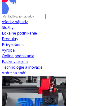
AKADÉMIA
Všetky nápady
Služby
Lokálne podnikanie
Produkty
Privyrobenie
Výroba
Online podnikanie
Pasívny príjem
Technológie a inovácie
Vrátiť sa späť