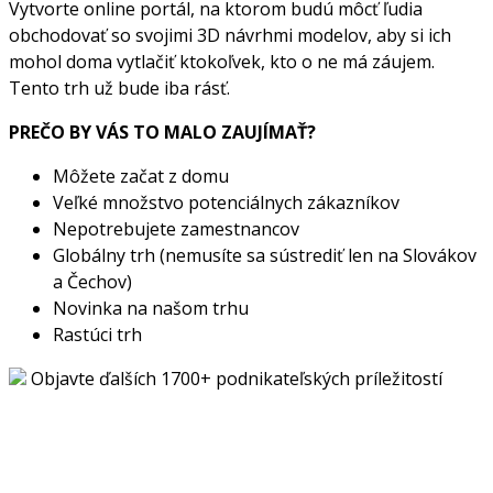
Vytvorte online portál, na ktorom budú môcť ľudia
obchodovať so svojimi 3D návrhmi modelov, aby si ich
mohol doma vytlačiť ktokoľvek, kto o ne má záujem.
Tento trh už bude iba rásť.
PREČO BY VÁS TO MALO ZAUJÍMAŤ?
Môžete začat z domu
Veľké množstvo potenciálnych zákazníkov
Nepotrebujete zamestnancov
Globálny trh (nemusíte sa sústrediť len na Slovákov
a Čechov)
Novinka na našom trhu
Rastúci trh
Objavte ďalších 1700+ podnikateľských príležitostí
Chcete začať podnikať, ale hľadáte ten správny nápad?
Pozrite si stovky ďalších originálnych podnikateľských
príležitostí s vypracovanými biznis plánmi a odkazmi na