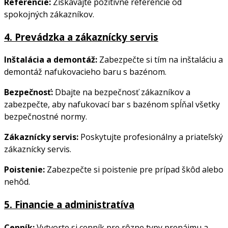
Referencie:
Získavajte pozitívne referencie od
spokojných zákazníkov.
4.
Prevádzka a zákaznícky servis
Inštalácia a demontáž:
Zabezpečte si tím na inštaláciu a
demontáž nafukovacieho baru s bazénom.
Bezpečnosť:
Dbajte na bezpečnosť zákazníkov a
zabezpečte, aby nafukovací bar s bazénom spĺňal všetky
bezpečnostné normy.
Zákaznícky servis:
Poskytujte profesionálny a priateľský
zákaznícky servis.
Poistenie:
Zabezpečte si poistenie pre prípad škôd alebo
nehôd.
5.
Financie a administratíva
Cenník:
Vytvorte si cenník pre rôzne typy prenájmu a