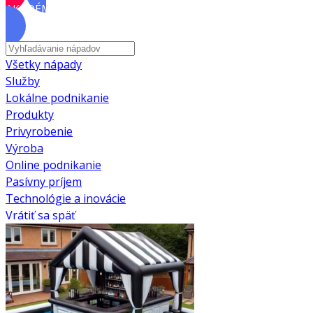
AKADÉMIA
Všetky nápady
Služby
Lokálne podnikanie
Produkty
Privyrobenie
Výroba
Online podnikanie
Pasívny príjem
Technológie a inovácie
Vrátiť sa späť