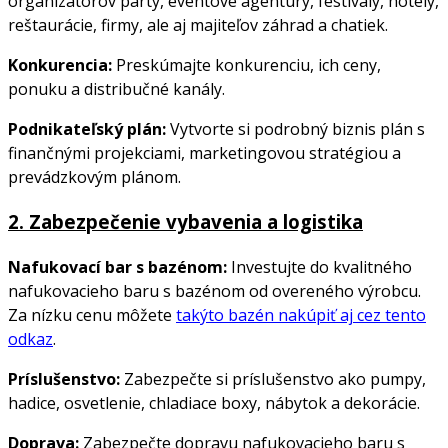
organizátorov párty, eventové agentúry, festivaly, hotely,
reštaurácie, firmy, ale aj majiteľov záhrad a chatiek.
Konkurencia:
Preskúmajte konkurenciu, ich ceny,
ponuku a distribučné kanály.
Podnikateľský plán:
Vytvorte si podrobný biznis plán s
finančnými projekciami, marketingovou stratégiou a
prevádzkovým plánom.
2.
Zabezpečenie vybavenia a logistika
Nafukovací bar s bazénom:
Investujte do kvalitného
nafukovacieho baru s bazénom od overeného výrobcu.
Za nízku cenu môžete
takýto bazén nakúpiť aj cez tento
odkaz
.
Príslušenstvo:
Zabezpečte si príslušenstvo ako pumpy,
hadice, osvetlenie, chladiace boxy, nábytok a dekorácie.
Doprava:
Zabezpečte dopravu nafukovacieho baru s