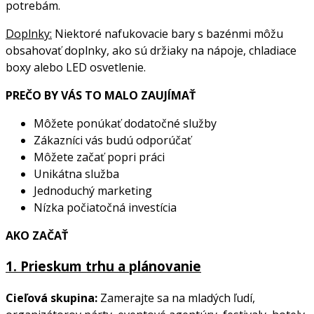
potrebám.
Doplnky:
Niektoré nafukovacie bary s bazénmi môžu
obsahovať doplnky, ako sú držiaky na nápoje, chladiace
boxy alebo LED osvetlenie.
PREČO BY VÁS TO MALO ZAUJÍMAŤ
Môžete ponúkať dodatočné služby
Zákazníci vás budú odporúčať
Môžete začať popri práci
Unikátna služba
Jednoduchý marketing
Nízka počiatočná investícia
AKO ZAČAŤ
1.
Prieskum trhu a plánovanie
Cieľová skupina:
Zamerajte sa na mladých ľudí,