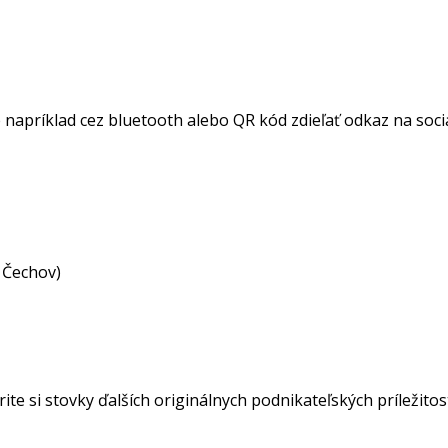
napríklad cez bluetooth alebo QR kód zdieľať odkaz na sociáln
a Čechov)
ite si stovky ďalších originálnych podnikateľských príležito