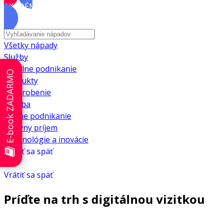
AKADÉMIA
Všetky nápady
Služby
Lokálne podnikanie
E-book ZADARMO
Produkty
Privyrobenie
Výroba
Online podnikanie
Pasívny príjem
Technológie a inovácie
Vrátiť sa späť
Vrátiť sa späť
Príďte na trh s digitálnou vizitkou