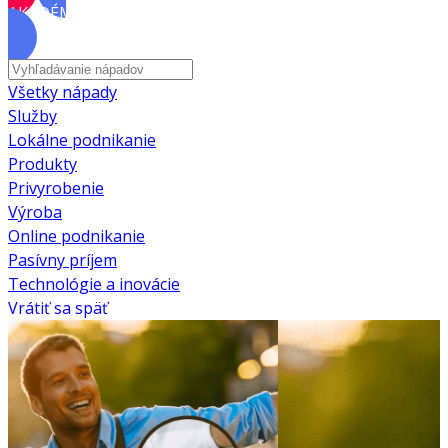
AKADÉMIA
Všetky nápady
Služby
Lokálne podnikanie
Produkty
Privyrobenie
Výroba
Online podnikanie
Pasívny príjem
Technológie a inovácie
Vrátiť sa späť