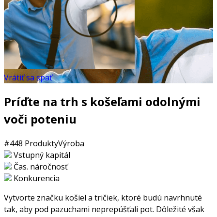
Vrátiť sa späť
Príďte na trh s košeľami odolnými
voči poteniu
#448
Produkty
Výroba
Vstupný kapitál
Čas. náročnosť
Konkurencia
Vytvorte značku košiel a tričiek, ktoré budú navrhnuté
tak, aby pod pazuchami neprepúšťali pot. Dôležité však