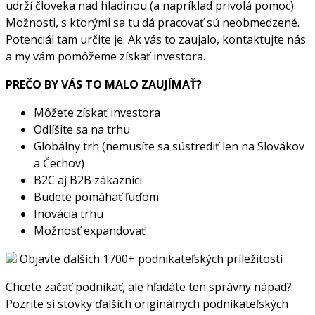
udrží človeka nad hladinou (a napríklad privolá pomoc).
Možnosti, s ktorými sa tu dá pracovať sú neobmedzené.
Potenciál tam určite je. Ak vás to zaujalo, kontaktujte nás
a my vám pomôžeme získať investora.
PREČO BY VÁS TO MALO ZAUJÍMAŤ?
Môžete získať investora
Odlíšite sa na trhu
Globálny trh (nemusíte sa sústrediť len na Slovákov
a Čechov)
B2C aj B2B zákazníci
Budete pomáhať ľuďom
Inovácia trhu
Možnosť expandovať
Objavte ďalších 1700+ podnikateľských príležitostí
Chcete začať podnikať, ale hľadáte ten správny nápad?
Pozrite si stovky ďalších originálnych podnikateľských