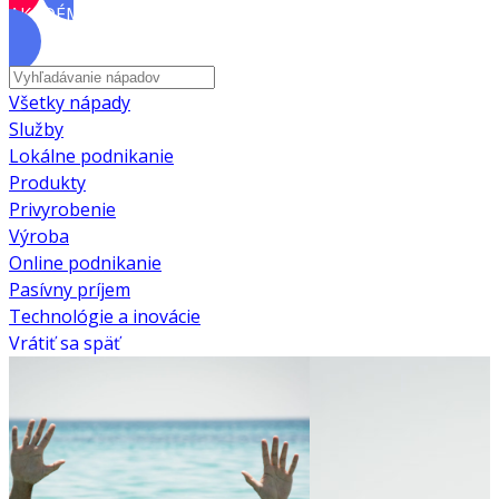
AKADÉMIA
Všetky nápady
Služby
Lokálne podnikanie
Produkty
Privyrobenie
Výroba
Online podnikanie
Pasívny príjem
Technológie a inovácie
Vrátiť sa späť