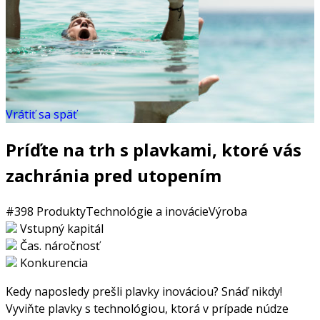
Vrátiť sa späť
Príďte na trh s plavkami, ktoré vás
zachránia pred utopením
#398
Produkty
Technológie a inovácie
Výroba
Vstupný kapitál
Čas. náročnosť
Konkurencia
Kedy naposledy prešli plavky inováciou? Snáď nikdy!
Vyviňte plavky s technológiou, ktorá v prípade núdze