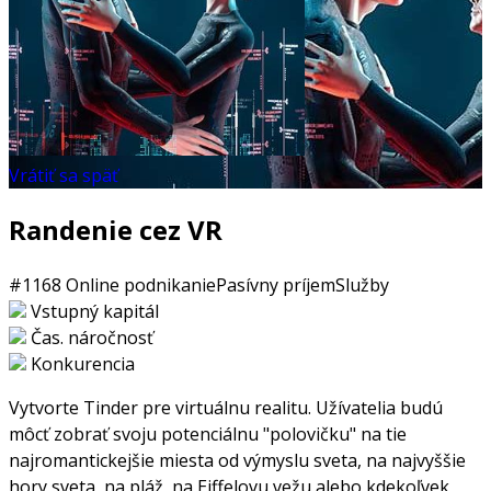
Vrátiť sa späť
Randenie cez VR
#1168
Online podnikanie
Pasívny príjem
Služby
Vstupný kapitál
Čas. náročnosť
Konkurencia
Vytvorte Tinder pre virtuálnu realitu. Užívatelia budú
môcť zobrať svoju potenciálnu "polovičku" na tie
najromantickejšie miesta od výmyslu sveta, na najvyššie
hory sveta, na pláž, na Eiffelovu vežu alebo kdekoľvek