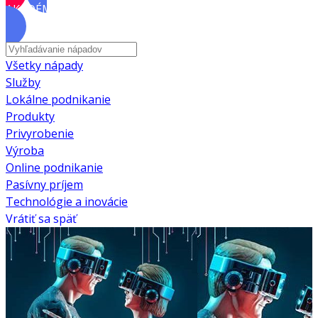
AKADÉMIA
Všetky nápady
Služby
Lokálne podnikanie
Produkty
Privyrobenie
Výroba
Online podnikanie
Pasívny príjem
Technológie a inovácie
Vrátiť sa späť