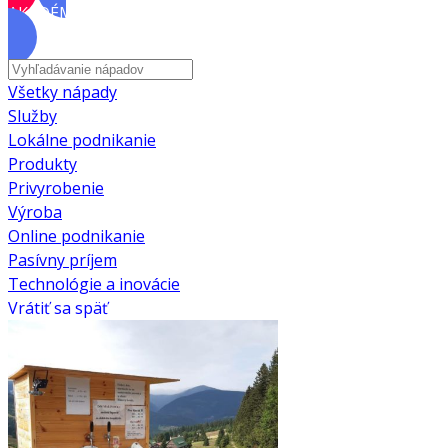
AKADÉMIA
Všetky nápady
Služby
Lokálne podnikanie
Produkty
Privyrobenie
Výroba
Online podnikanie
Pasívny príjem
Technológie a inovácie
Vrátiť sa späť