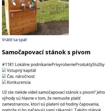
Vrátiť sa späť
Samočapovací stánok s pivom
#1181
Lokálne podnikanie
Privyrobenie
Produkty
Služby
Vstupný kapitál
Čas. náročnosť
Konkurencia
Už ste niekde videli samočapovací stánok s pivom? Jeho
výhody sú hlavne v tom, že nemusíte platiť
zamestnancov, ktorí sú platení od hodiny čapovania,
pretože si ho načapujú sami zákazníci. Takýto stánok