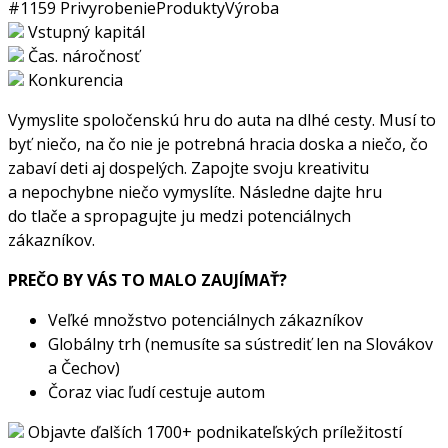
#1159
Privyrobenie
Produkty
Výroba
Vstupný kapitál
Čas. náročnosť
Konkurencia
Vymyslite spoločenskú hru do auta na dlhé cesty. Musí to
byť niečo, na čo nie je potrebná hracia doska a niečo, čo
zabaví deti aj dospelých. Zapojte svoju kreativitu
a nepochybne niečo vymyslíte. Následne dajte hru
do tlače a spropagujte ju medzi potenciálnych
zákazníkov.
PREČO BY VÁS TO MALO ZAUJÍMAŤ?
Veľké množstvo potenciálnych zákazníkov
Globálny trh (nemusíte sa sústrediť len na Slovákov
a Čechov)
Čoraz viac ľudí cestuje autom
Objavte ďalších 1700+ podnikateľských príležitostí