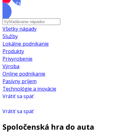
AKADÉMIA
Všetky nápady
Služby
Lokálne podnikanie
Produkty
Privyrobenie
Výroba
Online podnikanie
Pasívny príjem
Technológie a inovácie
Vrátiť sa späť
Vrátiť sa späť
Spoločenská hra do auta