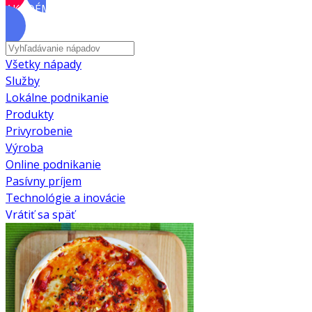
AKADÉMIA
Všetky nápady
Služby
Lokálne podnikanie
Produkty
Privyrobenie
Výroba
Online podnikanie
Pasívny príjem
Technológie a inovácie
Vrátiť sa späť