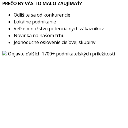
PREČO BY VÁS TO MALO ZAUJÍMAŤ?
Odlíšite sa od konkurencie
Lokálne podnikanie
Veľké množstvo potenciálnych zákazníkov
Novinka na našom trhu
Jednoduché oslovenie cieľovej skupiny
Objavte ďalších 1700+ podnikateľských príležitostí
Chcete začať podnikať, ale hľadáte ten správny nápad?
Pozrite si stovky ďalších originálnych podnikateľských
príležitostí s vypracovanými biznis plánmi a odkazmi na
dodávateľov. Stačí kliknúť na tlačidlo nižšie.
Získať plný prístup do databázy
Vrátiť sa späť
E-book ZADARMO