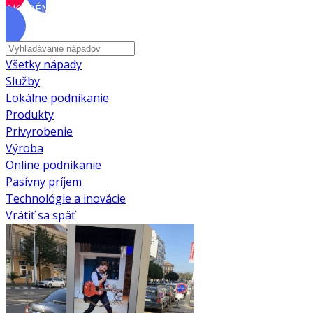
AKADÉMIA
Všetky nápady
Služby
Lokálne podnikanie
Produkty
Privyrobenie
Výroba
Online podnikanie
Pasívny príjem
Technológie a inovácie
Vrátiť sa späť