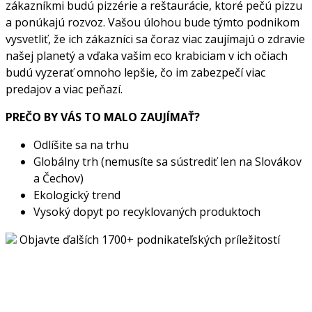
zákazníkmi budú pizzérie a reštaurácie, ktoré pečú pizzu
a ponúkajú rozvoz. Vašou úlohou bude týmto podnikom
vysvetliť, že ich zákazníci sa čoraz viac zaujímajú o zdravie
našej planetý a vďaka vašim eco krabiciam v ich očiach
budú vyzerať omnoho lepšie, čo im zabezpečí viac
predajov a viac peňazí.
PREČO BY VÁS TO MALO ZAUJÍMAŤ?
Odlíšite sa na trhu
Globálny trh (nemusíte sa sústrediť len na Slovákov
a Čechov)
Ekologický trend
Vysoký dopyt po recyklovaných produktoch
Objavte ďalších 1700+ podnikateľských príležitostí
Chcete začať podnikať, ale hľadáte ten správny nápad?
Pozrite si stovky ďalších originálnych podnikateľských
príležitostí s vypracovanými biznis plánmi a odkazmi na