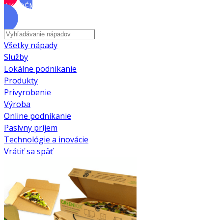
AKADÉMIA
Všetky nápady
Služby
Lokálne podnikanie
Produkty
Privyrobenie
Výroba
Online podnikanie
Pasívny príjem
Technológie a inovácie
Vrátiť sa späť