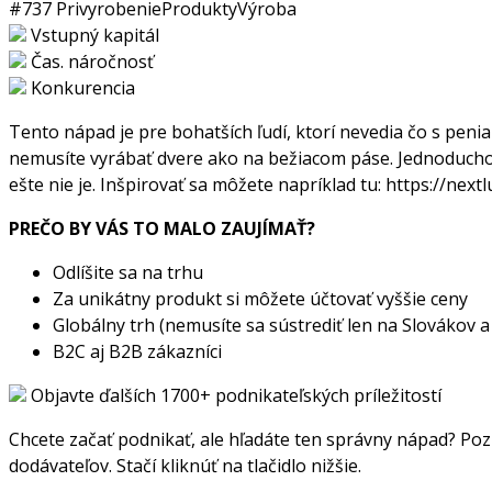
#737
Privyrobenie
Produkty
Výroba
Vstupný kapitál
Čas. náročnosť
Konkurencia
Tento nápad je pre bohatších ľudí, ktorí nevedia čo s penia
nemusíte vyrábať dvere ako na bežiacom páse. Jednoducho s
ešte nie je. Inšpirovať sa môžete napríklad tu: https://ne
PREČO BY VÁS TO MALO ZAUJÍMAŤ?
Odlíšite sa na trhu
Za unikátny produkt si môžete účtovať vyššie ceny
Globálny trh (nemusíte sa sústrediť len na Slovákov 
B2C aj B2B zákazníci
Objavte ďalších 1700+ podnikateľských príležitostí
Chcete začať podnikať, ale hľadáte ten správny nápad? Pozr
dodávateľov. Stačí kliknúť na tlačidlo nižšie.