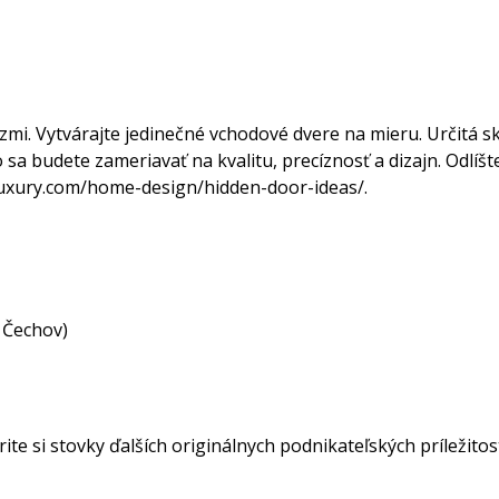
zmi. Vytvárajte jedinečné vchodové dvere na mieru. Určitá sku
a budete zameriavať na kvalitu, precíznosť a dizajn. Odlíšt
xtluxury.com/home-design/hidden-door-ideas/.
a Čechov)
ite si stovky ďalších originálnych podnikateľských príležito