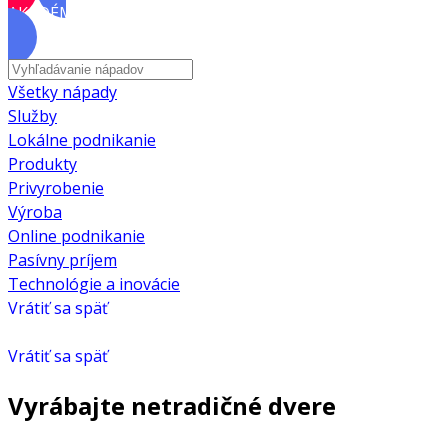
AKADÉMIA
Všetky nápady
Služby
Lokálne podnikanie
Produkty
Privyrobenie
Výroba
Online podnikanie
Pasívny príjem
Technológie a inovácie
Vrátiť sa späť
Vrátiť sa späť
Vyrábajte netradičné dvere