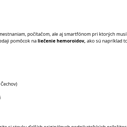
zamestnaniam, počítačom, ale aj smartfónom pri ktorých mus
redaji pomôcok na
liečenie hemoroidov,
ako sú napríklad to
a Čechov)
i
ite si stovky ďalších originálnych podnikateľských príležito