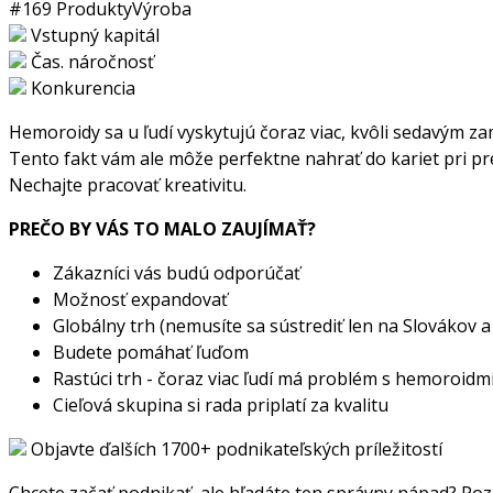
#169
Produkty
Výroba
Vstupný kapitál
Čas. náročnosť
Konkurencia
Hemoroidy sa u ľudí vyskytujú čoraz viac, kvôli sedavým 
Tento fakt vám ale môže perfektne nahrať do kariet pri p
Nechajte pracovať kreativitu.
PREČO BY VÁS TO MALO ZAUJÍMAŤ?
Zákazníci vás budú odporúčať
Možnosť expandovať
Globálny trh (nemusíte sa sústrediť len na Slovákov 
Budete pomáhať ľuďom
Rastúci trh - čoraz viac ľudí má problém s hemoroidm
Cieľová skupina si rada priplatí za kvalitu
Objavte ďalších 1700+ podnikateľských príležitostí
Chcete začať podnikať, ale hľadáte ten správny nápad? Pozr