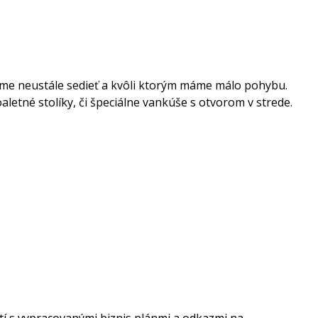
íme neustále sedieť a kvôli ktorým máme málo pohybu.
aletné stolíky, či špeciálne vankúše s otvorom v strede.
stí s vypracovanými biznis plánmi a odkazmi na