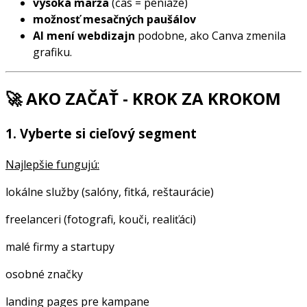
vysoká marža
(čas = peniaze)
možnosť mesačných paušálov
AI mení webdizajn
podobne, ako Canva zmenila
grafiku.
🚀
AKO ZAČAŤ - KROK ZA KROKOM
1. Vyberte si cieľový segment
Najlepšie fungujú:
lokálne služby (salóny, fitká, reštaurácie)
freelanceri (fotografi, kouči, realiťáci)
malé firmy a startupy
osobné značky
landing pages pre kampane