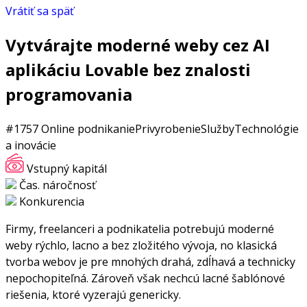
Vrátiť sa späť
Vytvárajte moderné weby cez AI
aplikáciu Lovable bez znalosti
programovania
#1757
Online podnikanie
Privyrobenie
Služby
Technológie
a inovácie
Vstupný kapitál
Čas. náročnosť
Konkurencia
Firmy, freelanceri a podnikatelia potrebujú moderné
weby rýchlo, lacno a bez zložitého vývoja, no klasická
tvorba webov je pre mnohých drahá, zdĺhavá a technicky
nepochopiteľná. Zároveň však nechcú lacné šablónové
riešenia, ktoré vyzerajú genericky.