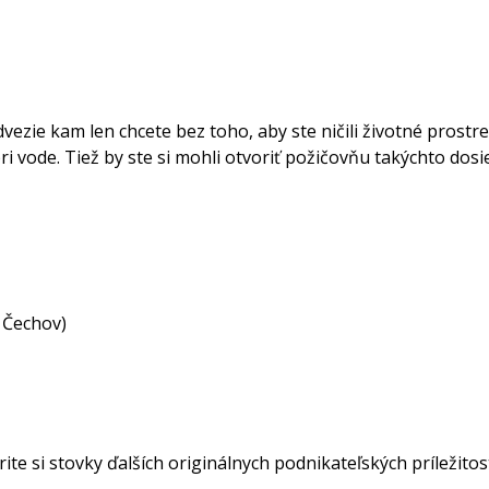
dvezie kam len chcete bez toho, aby ste ničili životné prostr
ri vode. Tiež by ste si mohli otvoriť požičovňu takýchto dosi
a Čechov)
ite si stovky ďalších originálnych podnikateľských príležito