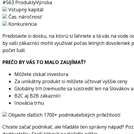
#563
Produkty
Výroba
Vstupný kapitál
Čas. náročnosť
Konkurencia
Predstavte si dosku, na ktorú si ľahnete a tá vás na vode o
by vaši zákazníci mohli využívať počas letných dovoleniek p
počet ľudí.
PREČO BY VÁS TO MALO ZAUJÍMAŤ?
Môžete získať investora
Za unikátny produkt si môžete účtovať vyššie ceny
Globálny trh (nemusíte sa sústrediť len na Slovákov 
B2C aj B2B zákazníci
Inovácia trhu
Objavte ďalších 1700+ podnikateľských príležitostí
Chcete začať podnikať, ale hľadáte ten správny nápad? Pozr
dodávateľov. Stačí kliknúť na tlačidlo nižšie.