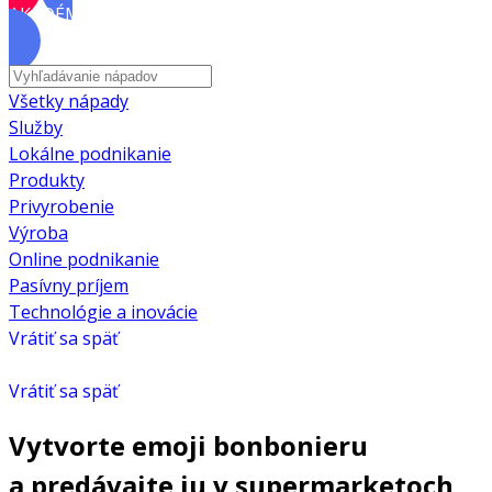
AKADÉMIA
Všetky nápady
Služby
Lokálne podnikanie
Produkty
Privyrobenie
Výroba
Online podnikanie
Pasívny príjem
Technológie a inovácie
Vrátiť sa späť
Vrátiť sa späť
Vytvorte emoji bonbonieru
a predávajte ju v supermarketoch