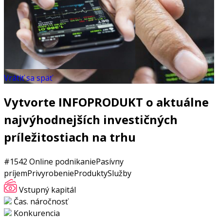
Vrátiť sa späť
Vytvorte INFOPRODUKT o aktuálne
najvýhodnejších investičných
príležitostiach na trhu
#1542
Online podnikanie
Pasívny
príjem
Privyrobenie
Produkty
Služby
Vstupný kapitál
Čas. náročnosť
Konkurencia