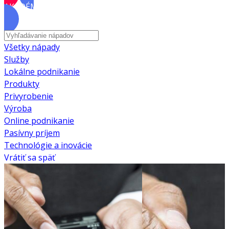
AKADÉMIA
Všetky nápady
Služby
Lokálne podnikanie
Produkty
Privyrobenie
Výroba
Online podnikanie
Pasívny príjem
Technológie a inovácie
Vrátiť sa späť