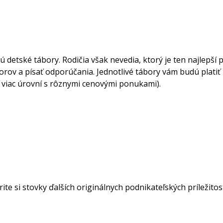
etské tábory. Rodičia však nevedia, ktorý je ten najlepší pr
orov a písať odporúčania. Jednotlivé tábory vám budú platiť
 viac úrovní s rôznymi cenovými ponukami).
ite si stovky ďalších originálnych podnikateľských príležito