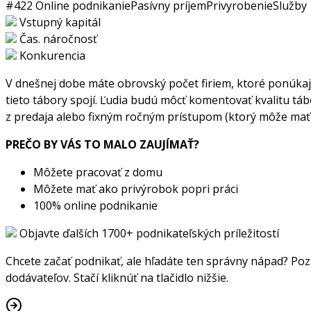
#422
Online podnikanie
Pasívny príjem
Privyrobenie
Služby
Vstupný kapitál
Čas. náročnosť
Konkurencia
V dnešnej dobe máte obrovský počet firiem, ktoré ponúkajú d
tieto tábory spojí. Ľudia budú môcť komentovať kvalitu táb
z predaja alebo fixným ročným prístupom (ktorý môže mať
PREČO BY VÁS TO MALO ZAUJÍMAŤ?
Môžete pracovať z domu
Môžete mať ako privýrobok popri práci
100% online podnikanie
Objavte ďalších 1700+ podnikateľských príležitostí
Chcete začať podnikať, ale hľadáte ten správny nápad? Pozr
dodávateľov. Stačí kliknúť na tlačidlo nižšie.