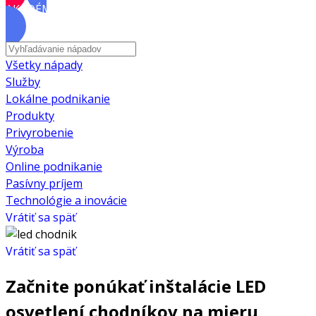
AKADÉMIA
Všetky nápady
Služby
Lokálne podnikanie
Produkty
Privyrobenie
Výroba
Online podnikanie
Pasívny príjem
Technológie a inovácie
Vrátiť sa späť
Vrátiť sa späť
Začnite ponúkať inštalácie LED
osvetlení chodníkov na mieru