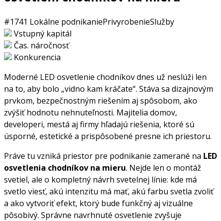
#1741
Lokálne podnikanie
Privyrobenie
Služby
Vstupný kapitál
Čas. náročnosť
Konkurencia
Moderné LED osvetlenie chodníkov dnes už neslúži len
na to, aby bolo „vidno kam kráčate“. Stáva sa dizajnovým
prvkom, bezpečnostným riešením aj spôsobom, ako
zvýšiť hodnotu nehnuteľnosti. Majitelia domov,
developeri, mestá aj firmy hľadajú riešenia, ktoré sú
úsporné, estetické a prispôsobené presne ich priestoru.
Práve tu vzniká priestor pre podnikanie zamerané na
LED
osvetlenia chodníkov na mieru
. Nejde len o montáž
svetiel, ale o kompletný návrh svetelnej línie: kde má
svetlo viesť, akú intenzitu má mať, akú farbu svetla zvoliť
a ako vytvoriť efekt, ktorý bude funkčný aj vizuálne
pôsobivý. Správne navrhnuté osvetlenie zvyšuje