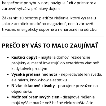
bezpečnosť pohybu v noci, naviguje ľudí v priestore a
zároveň vytvára prémiový dojem.
Zákazníci sú ochotní platiť za riešenia, ktoré vyzerajú
„ako z architektonického magazínu“, no sú zároveň
trvácne, energeticky úsporné a nenáročné na údržbu.
PREČO BY VÁS TO MALO ZAUJÍMAŤ
Rastúci dopyt
- majitelia domov, rezidenčné
projekty aj mestá investujú do exteriérov viac než
kedykoľvek predtým
Vysoká pridaná hodnota
- nepredávate len svetlá,
ale návrh, know-how a estetiku
Nízke skladové zásoby
- pracujete prevažne na
objednávku
Možnosť prémiových cien
- dizajnové riešenia
majú vyššie marže než bežné elektroinštalácie