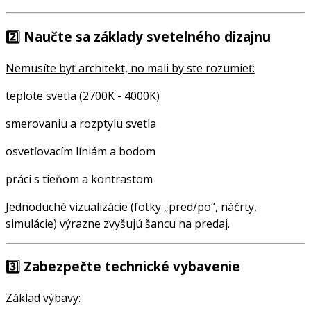
2️⃣
Naučte sa základy svetelného dizajnu
Nemusíte byť architekt, no mali by ste rozumieť:
teplote svetla (2700K - 4000K)
smerovaniu a rozptylu svetla
osvetľovacím líniám a bodom
práci s tieňom a kontrastom
Jednoduché vizualizácie (fotky „pred/po“, náčrty,
simulácie) výrazne zvyšujú šancu na predaj.
3️⃣
Zabezpečte technické vybavenie
Základ výbavy: