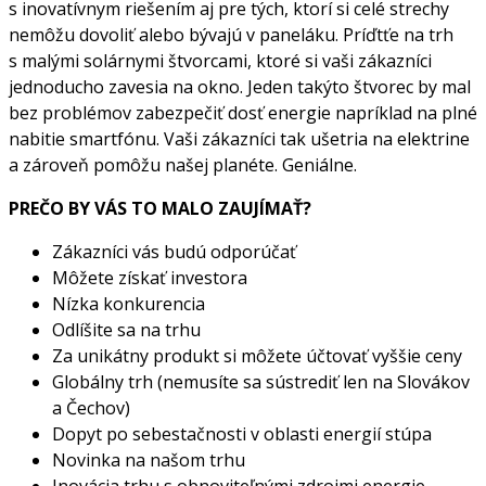
s inovatívnym riešením aj pre tých, ktorí si celé strechy
nemôžu dovoliť alebo bývajú v paneláku. Príďtťe na trh
s malými solárnymi štvorcami, ktoré si vaši zákazníci
jednoducho zavesia na okno. Jeden takýto štvorec by mal
bez problémov zabezpečiť dosť energie napríklad na plné
nabitie smartfónu. Vaši zákazníci tak ušetria na elektrine
a zároveň pomôžu našej planéte. Geniálne.
PREČO BY VÁS TO MALO ZAUJÍMAŤ?
Zákazníci vás budú odporúčať
Môžete získať investora
Nízka konkurencia
Odlíšite sa na trhu
Za unikátny produkt si môžete účtovať vyššie ceny
Globálny trh (nemusíte sa sústrediť len na Slovákov
a Čechov)
Dopyt po sebestačnosti v oblasti energií stúpa
Novinka na našom trhu
Inovácia trhu s obnoviteľnými zdrojmi energie