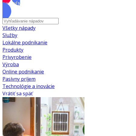
AKADÉMIA
Všetky nápady
Služby
Lokálne podnikanie
Produkty
Privyrobenie
Výroba
Online podnikanie
Pasívny príjem
Technológie a inovácie
Vrátiť sa späť