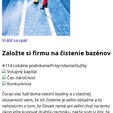
Vrátiť sa späť
Založte si firmu na čistenie bazénov
#114
Lokálne podnikanie
Privyrobenie
Služby
Vstupný kapitál
Čas. náročnosť
Konkurencia
Čoraz viac ľudí doma vlastní bazény a z vlastnej
skúsenosti viem, že ich čistenie je veľmi obtiažne a to
nehovorím o tom, že človek nemá ani veľmi chuť na tento
úkon ešte kupovať drahšiu techniku, takže som si istý, že