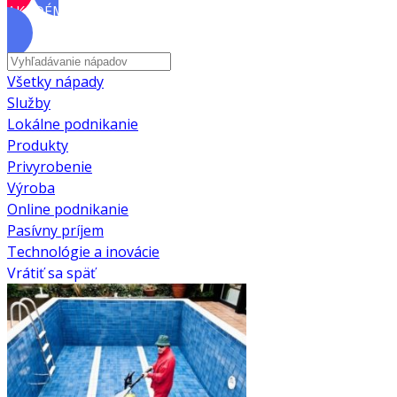
AKADÉMIA
Všetky nápady
Služby
Lokálne podnikanie
Produkty
Privyrobenie
Výroba
Online podnikanie
Pasívny príjem
Technológie a inovácie
Vrátiť sa späť