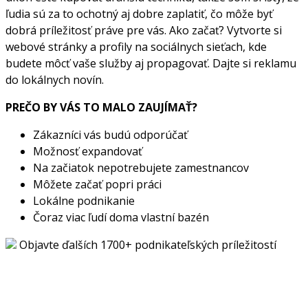
ľudia sú za to ochotný aj dobre zaplatiť, čo môže byť
dobrá príležitosť práve pre vás. Ako začať? Vytvorte si
webové stránky a profily na sociálnych sieťach, kde
budete môcť vaše služby aj propagovať. Dajte si reklamu
do lokálnych novín.
PREČO BY VÁS TO MALO ZAUJÍMAŤ?
Zákazníci vás budú odporúčať
Možnosť expandovať
Na začiatok nepotrebujete zamestnancov
Môžete začať popri práci
Lokálne podnikanie
Čoraz viac ľudí doma vlastní bazén
Objavte ďalších 1700+ podnikateľských príležitostí
Chcete začať podnikať, ale hľadáte ten správny nápad?
Pozrite si stovky ďalších originálnych podnikateľských
príležitostí s vypracovanými biznis plánmi a odkazmi na