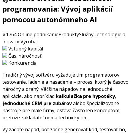
programovania: Vývoj aplikácií
pomocou autonómneho AI
#1764
Online podnikanie
Produkty
Služby
Technológie a
inovácie
Výroba
Vstupný kapitál
Čas. náročnosť
Konkurencia
Tradičný vývoj softvéru vyžaduje tím programátorov,
testovanie, ladenie a nasadenie – proces, ktorý je časovo
náročný a drahý. Väčšina nápadov na jednoduché
aplikácie, ako napríklad
kalkulačka pre hypotéky
,
jednoduché CRM pre zubárov
alebo špecializované
nástroje pre malé firmy, ostáva často len konceptom,
pretože zakladateľ nemá technický tím.
Vy zadáte nápad, bot začne generovať kód, testovať ho,