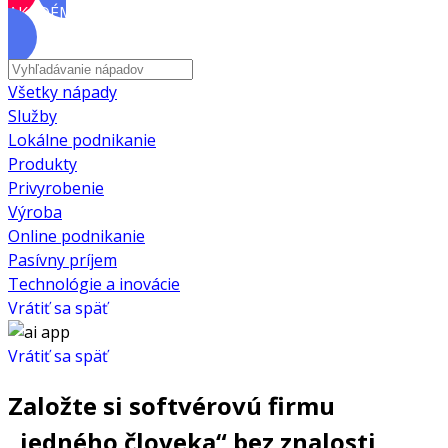
AKADÉMIA
Všetky nápady
Služby
Lokálne podnikanie
Produkty
Privyrobenie
Výroba
Online podnikanie
Pasívny príjem
Technológie a inovácie
Vrátiť sa späť
Vrátiť sa späť
Založte si softvérovú firmu
„jedného človeka“ bez znalosti