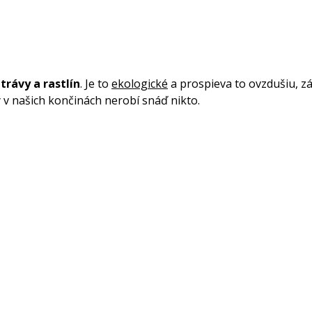
trávy a rastlín
. Je to
ekologické
a prospieva to ovzdušiu, z
 v našich končinách nerobí snáď nikto.