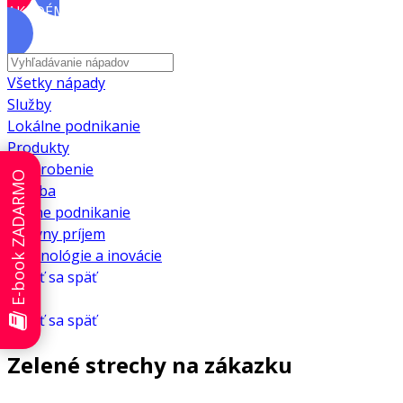
AKADÉMIA
Všetky nápady
Služby
Lokálne podnikanie
Produkty
Privyrobenie
E-book ZADARMO
Výroba
Online podnikanie
Pasívny príjem
Technológie a inovácie
Vrátiť sa späť
Vrátiť sa späť
Zelené strechy na zákazku