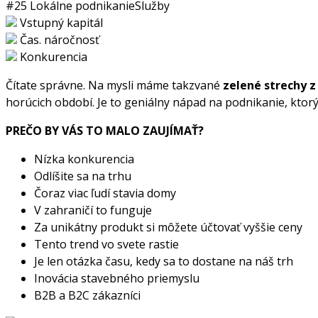
#25
Lokálne podnikanie
Služby
Vstupný kapitál
Čas. náročnosť
Konkurencia
Čítate správne. Na mysli máme takzvané
zelené strechy z 
horúcich období. Je to geniálny nápad na podnikanie, ktorý
PREČO BY VÁS TO MALO ZAUJÍMAŤ?
Nízka konkurencia
Odlíšite sa na trhu
Čoraz viac ľudí stavia domy
V zahraničí to funguje
Za unikátny produkt si môžete účtovať vyššie ceny
Tento trend vo svete rastie
Je len otázka času, kedy sa to dostane na náš trh
Inovácia stavebného priemyslu
B2B a B2C zákazníci