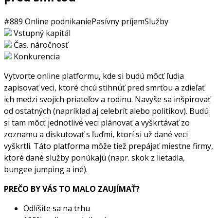
#889
Online podnikanie
Pasívny príjem
Služby
Vstupný kapitál
Čas. náročnosť
Konkurencia
Vytvorte online platformu, kde si budú môcť ľudia
zapisovať veci, ktoré chcú stihnúť pred smrťou a zdieľať
ich medzi svojich priateľov a rodinu. Navyše sa inšpirovať
od ostatných (napríklad aj celebrít alebo politikov). Budú
si tam môcť jednotlivé veci plánovať a vyškrtávať zo
zoznamu a diskutovať s ľuďmi, ktorí si už dané veci
vyškrtli. Táto platforma môže tiež prepájať miestne firmy,
ktoré dané služby ponúkajú (napr. skok z lietadla,
bungee jumping a iné).
PREČO BY VÁS TO MALO ZAUJÍMAŤ?
Odlíšite sa na trhu