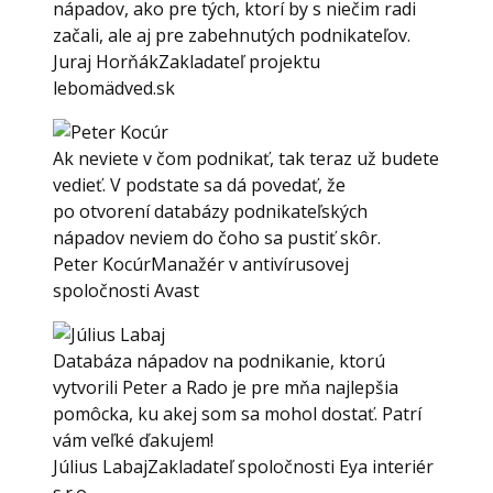
nápadov, ako pre tých, ktorí by s niečim radi
začali, ale aj pre zabehnutých podnikateľov.
Juraj Horňák
Zakladateľ projektu
lebomädved.sk
Ak neviete v čom podnikať, tak teraz už budete
vedieť. V podstate sa dá povedať, že
po otvorení databázy podnikateľských
nápadov neviem do čoho sa pustiť skôr.
Peter Kocúr
Manažér v antivírusovej
spoločnosti Avast
Databáza nápadov na podnikanie, ktorú
vytvorili Peter a Rado je pre mňa najlepšia
pomôcka, ku akej som sa mohol dostať. Patrí
vám veľké ďakujem!
Július Labaj
Zakladateľ spoločnosti Eya interiér