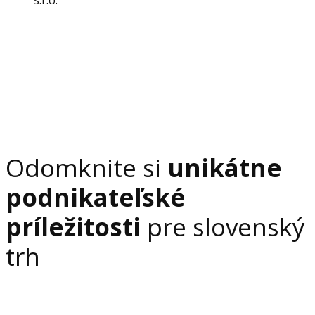
s.r.o.
Odomknite si
unikátne
podnikateľské
príležitosti
pre slovenský
trh