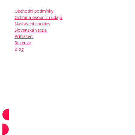
Obchodní podmínky
Ochrana osobních údajů
Nastavení cookies
Slovenská verzia
Přihlášení
Recenze
Blog
Sledujte nás
Přidejte se ke
komunitě více než 20 000+ lidí
, kteří
budují své sny
Odebírat newsletter