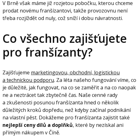
V Brně však máme již rozjetou pobočku, kterou chceme
prodat novému franšízantovi, takže provozovnu není
třeba rozjíždět od nuly, což sníží i dobu návratnosti.
Co všechno zajišťujete
pro franšízanty?
Zajišťujeme
marketingovou, obchodní, logistickou
a technickou podporu
. Za léta našeho fungování víme, co
je důležité, jak fungovat, na co se zaměřit a na co naopak
ne a neztrácet tak zbytečně čas. Naše cenné rady
a zkušenosti posunou franšízanta hned o několik
důležitých kroků dopředu, než kdyby začínal podnikání
na vlastní pěst. Dokážeme pro franšízanta zajistit také
nejlepší ceny dílů a doplňků
, které by nezískal ani
přímým nákupem v Číně.