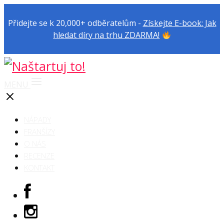
Přidejte se k 20,000+ odběratelům -
Získejte E-book: Jak
hledat díry na trhu ZDARMA!
MENU
NÁPADY
FRANŠÍZY
O NÁS
RECENZE
KONTAKT