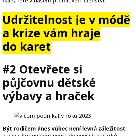
naleznete v našem prémiovém členství.
Udržitelnost je v módě
a krize vám hraje
do karet
#2 Otevřete si
půjčovnu dětské
výbavy a hraček
Být rodičem dnes vůbec není levná záležitost
a navíc kupováním neustále nových kočárků,