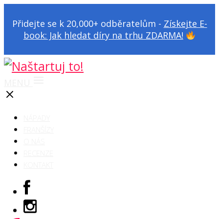
Přidejte se k 20,000+ odběratelům -
Získejte E-
book: Jak hledat díry na trhu ZDARMA!
MENU
NÁPADY
FRANŠÍZY
O NÁS
RECENZE
KONTAKT