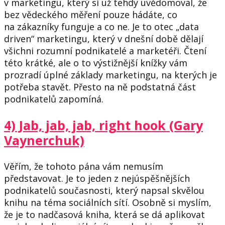
v marketingu, který si už tehdy uvědomoval, že
bez vědeckého měření pouze hádáte, co
na zákazníky funguje a co ne. Je to otec „data
driven“ marketingu, který v dnešní době dělají
všichni rozumní podnikatelé a marketéři. Čtení
této krátké, ale o to výstižnější knížky vám
prozradí úplné základy marketingu, na kterých je
potřeba stavět. Přesto na ně podstatná část
podnikatelů zapomíná.
4) Jab, jab, jab, right hook (Gary
Vaynerchuk)
Věřím, že tohoto pána vám nemusím
představovat. Je to jeden z nejúspěšnějších
podnikatelů současnosti, který napsal skvělou
knihu na téma sociálních sítí. Osobně si myslím,
že je to nadčasová kniha, která se dá aplikovat