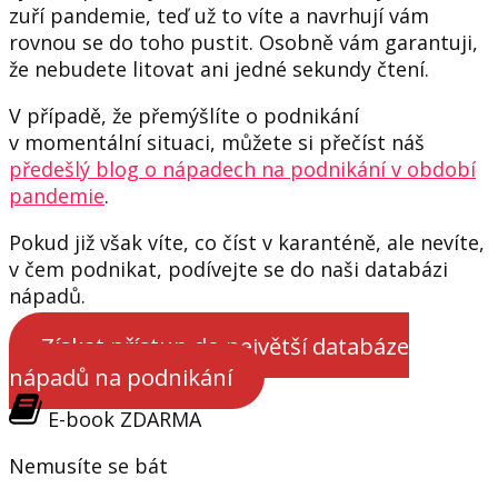
zuří pandemie, teď už to víte a navrhují vám
rovnou se do toho pustit. Osobně vám garantuji,
že nebudete litovat ani jedné sekundy čtení.
V případě, že přemýšlíte o podnikání
v momentální situaci, můžete si přečíst náš
předešlý blog o nápadech na podnikání v období
pandemie
.
Pokud již však víte, co číst v karanténě, ale nevíte,
v čem podnikat, podívejte se do naši databázi
nápadů.
Získat přístup do největší databáze
nápadů na podnikání
E-book ZDARMA
Nemusíte se bát