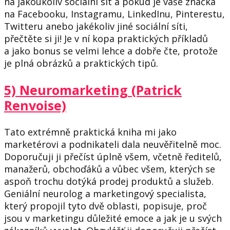
na jakoukoliv sociální sít a pokud je vaše značka
na Facebooku, Instagramu, LinkedInu, Pinterestu,
Twitteru anebo jakékoliv jiné sociální síti,
přečtěte si ji! Je v ní kopa praktických příkladů
a jako bonus se velmi lehce a dobře čte, protože
je plná obrázků a praktických tipů.
5) Neuromarketing (Patrick
Renvoise)
Tato extrémně praktická kniha mi jako
marketérovi a podnikateli dala neuvěřitelně moc.
Doporučuji ji přečíst úplně všem, včetně ředitelů,
manažerů, obchoďáků a vůbec všem, kterých se
aspoň trochu dotýká prodej produktů a služeb.
Geniální neurolog a marketingový specialista,
který propojil tyto dvě oblasti, popisuje, proč
jsou v marketingu důležité emoce a jak je u svých