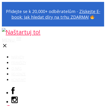
Přidejte se k 20,000+ odběratelům -
Získejte E-
book: Jak hledat díry na trhu ZDARMA!
MENU
NÁPADY
FRANŠÍZY
O NÁS
RECENZE
KONTAKT