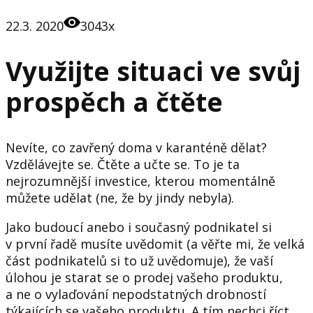
22.3. 2020
3043x
Využijte situaci ve svůj
prospěch a čtěte
Nevíte, co zavřený doma v karanténě dělat?
Vzdělávejte se. Čtěte a učte se. To je ta
nejrozumnější investice, kterou momentálně
můžete udělat (ne, že by jindy nebyla).
Jako budoucí anebo i současný podnikatel si
v první řadě musíte uvědomit (a věřte mi, že velká
část podnikatelů si to už uvědomuje), že vaší
úlohou je starat se o prodej vašeho produktu,
a ne o vylaďování nepodstatných drobností
týkajících se vašeho produktu. A tím nechci říct,